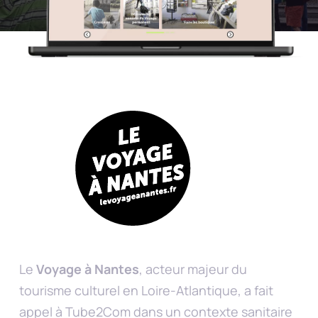
Le
Voyage à Nantes
, acteur majeur du
tourisme culturel en Loire-Atlantique, a fait
appel à Tube2Com dans un contexte sanitaire