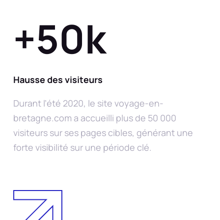
+50k
Hausse des visiteurs
Durant l’été 2020, le site voyage-en-
bretagne.com a accueilli plus de 50 000
visiteurs sur ses pages cibles, générant une
forte visibilité sur une période clé.