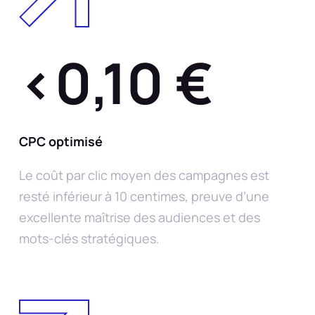
<0,10 €
CPC optimisé
Le coût par clic moyen des campagnes est
resté inférieur à 10 centimes, preuve d’une
excellente maîtrise des audiences et des
mots-clés stratégiques.